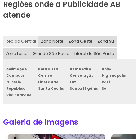
Regiões onde a Publicidade AB
atende
Região Central
Zona Norte
Zona Oeste
Zona Sul
Zona Leste
Grande São Paulo
Litoral de São Paulo
Aclimação
Bela Vista
Bom Retiro
Brás
Cambuci
Centro
Consolação
Higienópolis
Glicério
Liberdade
Luz
Pari
República
Santa Cecília
Santa Efigênia
Sé
Vila Buarque
Galeria de Imagens