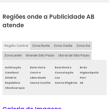
Regiões onde a Publicidade AB
atende
Região Central
Zona Norte
Zona Oeste
Zona Sul
Zona Leste
Grande São Paulo
Litoral de São Paulo
Aclimação
Bela Vista
Bom Retiro
Brás
Cambuci
Centro
Consolação
Higienópolis
Glicério
Liberdade
Luz
Pari
República
Santa Cecília
Santa Efigênia
Sé
Vila Buarque