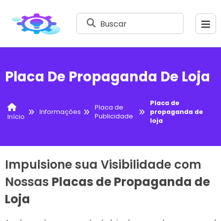
Buscar
Placa De Propaganda De Loja
Placa de
Placa de
Informações
propaganda de
Publicidade
Início
loja
Impulsione sua Visibilidade com
Nossas
Placas de Propaganda de
Loja